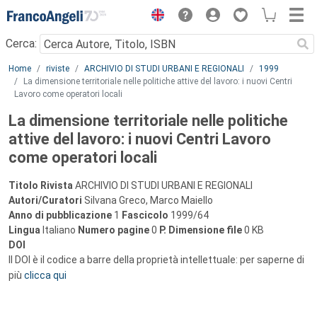
Menu
Cerca:
Main content
Home
riviste
ARCHIVIO DI STUDI URBANI E REGIONALI
1999
La dimensione territoriale nelle politiche attive del lavoro: i nuovi Centri
Lavoro come operatori locali
La dimensione territoriale nelle politiche
attive del lavoro: i nuovi Centri Lavoro
come operatori locali
Titolo Rivista
ARCHIVIO DI STUDI URBANI E REGIONALI
Autori/Curatori
Silvana Greco, Marco Maiello
Anno di pubblicazione
1
Fascicolo
1999/64
Lingua
Italiano
Numero pagine
0
P.
Dimensione file
0 KB
DOI
Il DOI è il codice a barre della proprietà intellettuale: per saperne di
più
clicca qui