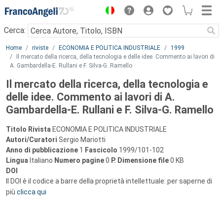
Menu
Cerca:
Main content
Home
riviste
ECONOMIA E POLITICA INDUSTRIALE
1999
Il mercato della ricerca, della tecnologia e delle idee. Commento ai lavori di
A. Gambardella-E. Rullani e F. Silva-G. Ramello
Il mercato della ricerca, della tecnologia e
delle idee. Commento ai lavori di A.
Gambardella-E. Rullani e F. Silva-G. Ramello
Titolo Rivista
ECONOMIA E POLITICA INDUSTRIALE
Autori/Curatori
Sergio Mariotti
Anno di pubblicazione
1
Fascicolo
1999/101-102
Lingua
Italiano
Numero pagine
0
P.
Dimensione file
0 KB
DOI
Il DOI è il codice a barre della proprietà intellettuale: per saperne di
più
clicca qui