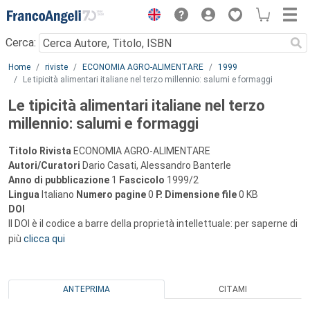
Menu
Cerca:
Main content
Home
riviste
ECONOMIA AGRO-ALIMENTARE
1999
Le tipicità alimentari italiane nel terzo millennio: salumi e formaggi
Le tipicità alimentari italiane nel terzo
millennio: salumi e formaggi
Titolo Rivista
ECONOMIA AGRO-ALIMENTARE
Autori/Curatori
Dario Casati, Alessandro Banterle
Anno di pubblicazione
1
Fascicolo
1999/2
Lingua
Italiano
Numero pagine
0
P.
Dimensione file
0 KB
DOI
Il DOI è il codice a barre della proprietà intellettuale: per saperne di
più
clicca qui
ANTEPRIMA
CITAMI