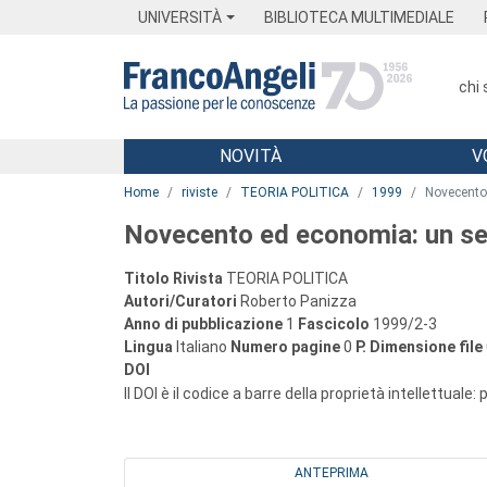
Menu
Main content
Footer
Menu
UNIVERSITÀ
BIBLIOTECA MULTIMEDIALE
chi
NOVITÀ
V
Main content
Home
riviste
TEORIA POLITICA
1999
Novecento 
Novecento ed economia: un sec
Titolo Rivista
TEORIA POLITICA
Autori/Curatori
Roberto Panizza
Anno di pubblicazione
1
Fascicolo
1999/2-3
Lingua
Italiano
Numero pagine
0
P.
Dimensione file
DOI
Il DOI è il codice a barre della proprietà intellettuale:
ANTEPRIMA