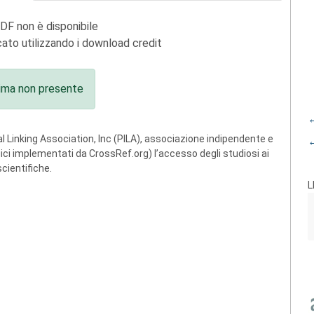
PDF non è disponibile
ato utilizzando i download credit
ima non presente
←
 Linking Association, Inc (PILA), associazione indipendente e
←
ogici implementati da CrossRef.org) l’accesso degli studiosi ai
scientifiche.
L