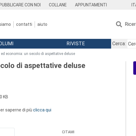
IT
PUBBLICARE CON NOI
COLLANE
APPUNTAMENTI
Rice
 siamo
contatti
aiuto
OLUMI
RIVISTE
Cerca:
ed economia: un secolo di aspettative deluse
olo di aspettative deluse
0 KB
 per saperne di più
clicca qui
CITAMI