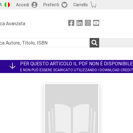
A
Accedi
Preferiti
Carrello
rca Avanzata
PER QUESTO ARTICOLO IL PDF NON È DISPONIBILE
E NON PUÒ ESSERE SCARICATO UTILIZZANDO I DOWNLOAD CREDI