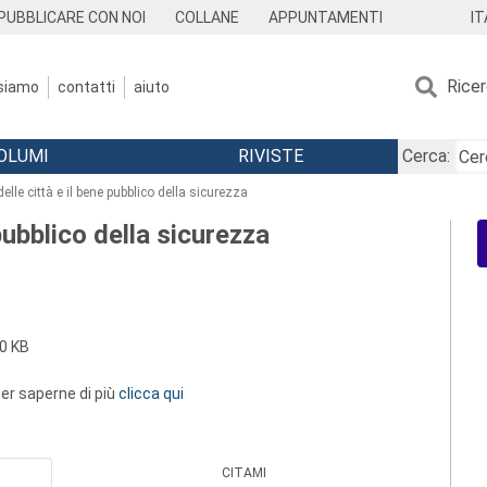
IT
PUBBLICARE CON NOI
COLLANE
APPUNTAMENTI
Rice
 siamo
contatti
aiuto
OLUMI
RIVISTE
Cerca:
delle città e il bene pubblico della sicurezza
 pubblico della sicurezza
0 KB
 per saperne di più
clicca qui
CITAMI