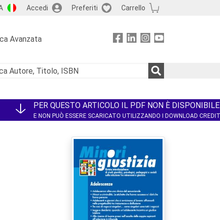
A
Accedi
Preferiti
Carrello
rca Avanzata
PER QUESTO ARTICOLO IL PDF NON È DISPONIBILE
E NON PUÒ ESSERE SCARICATO UTILIZZANDO I DOWNLOAD CREDI