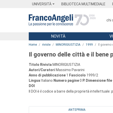
Menu
Main content
Footer
Menu
UNIVERSITÀ
BIBLIOTECA MULTIMEDIALE
chi
NOVITÀ
V
Main content
Home
riviste
MINORIGIUSTIZIA
1999
Il governo 
Il governo delle città e il bene
Titolo Rivista
MINORIGIUSTIZIA
Autori/Curatori
Massimo Pavarini
Anno di pubblicazione
1
Fascicolo
1999/2
Lingua
Italiano
Numero pagine
0
P.
Dimensione file
DOI
Il DOI è il codice a barre della proprietà intellettuale:
ANTEPRIMA