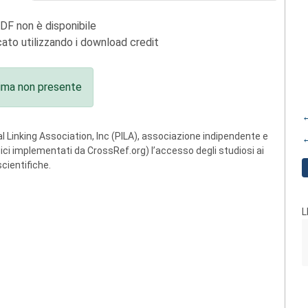
PDF non è disponibile
ato utilizzando i download credit
ima non presente
←
 Linking Association, Inc (PILA), associazione indipendente e
←
ogici implementati da CrossRef.org) l’accesso degli studiosi ai
scientifiche.
L