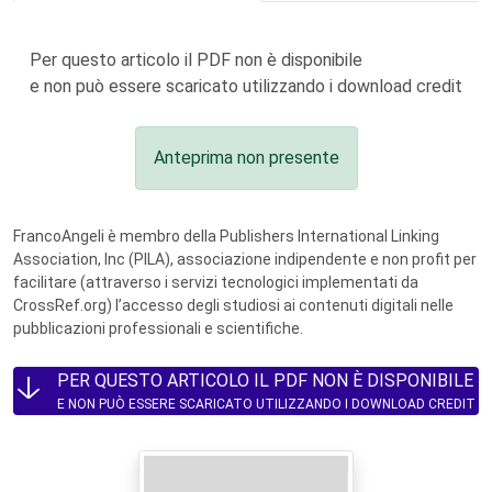
Per questo articolo il PDF non è disponibile
e non può essere scaricato utilizzando i download credit
Anteprima non presente
FrancoAngeli è membro della Publishers International Linking
Association, Inc (PILA), associazione indipendente e non profit per
facilitare (attraverso i servizi tecnologici implementati da
CrossRef.org) l’accesso degli studiosi ai contenuti digitali nelle
pubblicazioni professionali e scientifiche.
PER QUESTO ARTICOLO IL PDF NON È DISPONIBILE
E NON PUÒ ESSERE SCARICATO UTILIZZANDO I DOWNLOAD CREDIT