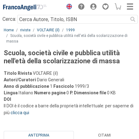
Menu
Cerca:
Main content
Home
riviste
VOLTAIRE (il)
1999
Scuola, società civile e pubblica utilità nell'età della scolarizzazione di
massa
Scuola, società civile e pubblica utilità
nell'età della scolarizzazione di massa
Titolo Rivista
VOLTAIRE (il)
Autori/Curatori
Dario Generali
Anno di pubblicazione
1
Fascicolo
1999/3
Lingua
Italiano
Numero pagine
0
P.
Dimensione file
0 KB
DOI
Il DOI è il codice a barre della proprietà intellettuale: per saperne di
più
clicca qui
ANTEPRIMA
CITAMI