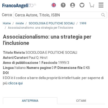
Menu
Cerca:
Main content
Home
riviste
SOCIOLOGIA E POLITICHE SOCIALI
1999
Associazionalismo: una strategia per l'inclusione
Associazionalismo: una strategia per
l'inclusione
Titolo Rivista
SOCIOLOGIA E POLITICHE SOCIALI
Autori/Curatori
Paul Q. Hirst
Anno di pubblicazione
1
Fascicolo
1999/3
Lingua
Italiano
Numero pagine
0
P.
Dimensione file
0 KB
DOI
Il DOI è il codice a barre della proprietà intellettuale: per saperne di
più
clicca qui
ANTEPRIMA
CITAMI