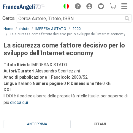
Menu
Cerca:
Main content
Home
riviste
IMPRESA & STATO
2000
La sicurezza come fattore decisivo per lo sviluppo dell'Internet economy
La sicurezza come fattore decisivo per lo
sviluppo dell'Internet economy
Titolo Rivista
IMPRESA & STATO
Autori/Curatori
Alessandro Scartezzini
Anno di pubblicazione
1
Fascicolo
2000/52
Lingua
Italiano
Numero pagine
0
P.
Dimensione file
0 KB
DOI
Il DOI è il codice a barre della proprietà intellettuale: per saperne di
più
clicca qui
ANTEPRIMA
CITAMI