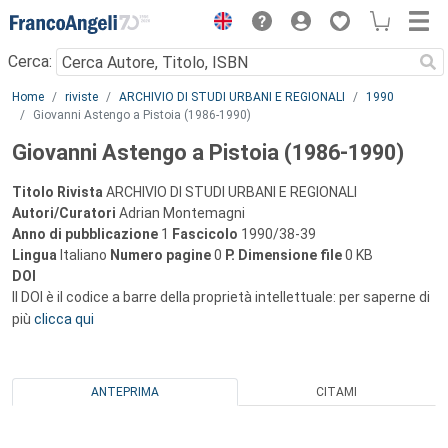
Menu
Cerca:
Main content
Home
riviste
ARCHIVIO DI STUDI URBANI E REGIONALI
1990
Giovanni Astengo a Pistoia (1986-1990)
Giovanni Astengo a Pistoia (1986-1990)
Titolo Rivista
ARCHIVIO DI STUDI URBANI E REGIONALI
Autori/Curatori
Adrian Montemagni
Anno di pubblicazione
1
Fascicolo
1990/38-39
Lingua
Italiano
Numero pagine
0
P.
Dimensione file
0 KB
DOI
Il DOI è il codice a barre della proprietà intellettuale: per saperne di
più
clicca qui
ANTEPRIMA
CITAMI