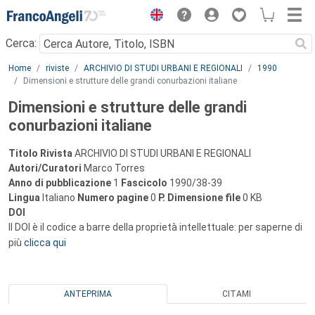
Menu
Cerca:
Main content
Home
riviste
ARCHIVIO DI STUDI URBANI E REGIONALI
1990
Dimensioni e strutture delle grandi conurbazioni italiane
Dimensioni e strutture delle grandi
conurbazioni italiane
Titolo Rivista
ARCHIVIO DI STUDI URBANI E REGIONALI
Autori/Curatori
Marco Torres
Anno di pubblicazione
1
Fascicolo
1990/38-39
Lingua
Italiano
Numero pagine
0
P.
Dimensione file
0 KB
DOI
Il DOI è il codice a barre della proprietà intellettuale: per saperne di
più
clicca qui
ANTEPRIMA
CITAMI