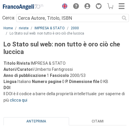
Menu
Cerca:
Main content
Home
riviste
IMPRESA & STATO
2000
Lo Stato sul web: non tutto è oro ciò che luccica
Lo Stato sul web: non tutto è oro ciò che
luccica
Titolo Rivista
IMPRESA & STATO
Autori/Curatori
Umberto Fantigrossi
Anno di pubblicazione
1
Fascicolo
2000/53
Lingua
Italiano
Numero pagine
0
P.
Dimensione file
0 KB
DOI
Il DOI è il codice a barre della proprietà intellettuale: per saperne di
più
clicca qui
ANTEPRIMA
CITAMI