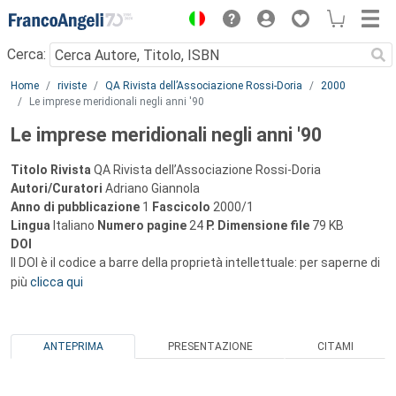
Menu
Cerca:
Main content
Home
riviste
QA Rivista dell’Associazione Rossi-Doria
2000
Le imprese meridionali negli anni '90
Le imprese meridionali negli anni '90
Titolo Rivista
QA Rivista dell’Associazione Rossi-Doria
Autori/Curatori
Adriano Giannola
Anno di pubblicazione
1
Fascicolo
2000/1
Lingua
Italiano
Numero pagine
24
P.
Dimensione file
79 KB
DOI
Il DOI è il codice a barre della proprietà intellettuale: per saperne di
più
clicca qui
ANTEPRIMA
PRESENTAZIONE
CITAMI