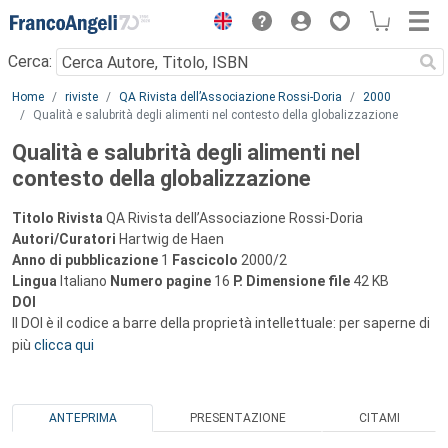
Menu
Cerca:
Main content
Home
riviste
QA Rivista dell’Associazione Rossi-Doria
2000
Qualità e salubrità degli alimenti nel contesto della globalizzazione
Qualità e salubrità degli alimenti nel
contesto della globalizzazione
Titolo Rivista
QA Rivista dell’Associazione Rossi-Doria
Autori/Curatori
Hartwig de Haen
Anno di pubblicazione
1
Fascicolo
2000/2
Lingua
Italiano
Numero pagine
16
P.
Dimensione file
42 KB
DOI
Il DOI è il codice a barre della proprietà intellettuale: per saperne di
più
clicca qui
ANTEPRIMA
PRESENTAZIONE
CITAMI