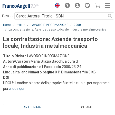
Menu
Cerca:
Main content
Home
riviste
LAVORO E INFORMAZIONE
2000
La contrattazione: Aziende trasporto locale; Industria metalmeccanica
La contrattazione: Aziende trasporto
locale; Industria metalmeccanica
Titolo Rivista
LAVORO E INFORMAZIONE
Autori/Curatori
Maria Grazia Bacchi, a cura di
Anno di pubblicazione
1
Fascicolo
2000/23-24
Lingua
Italiano
Numero pagine
0
P.
Dimensione file
0 KB
DOI
Il DOI è il codice a barre della proprietà intellettuale: per saperne di
più
clicca qui
ANTEPRIMA
CITAMI