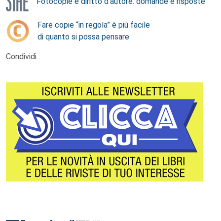
Fotocopie e diritto d’autore: domande e risposte
Fare copie “in regola” è più facile
di quanto si possa pensare
Condividi :
Footer