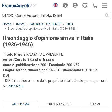
Menu
Cerca:
Main content
Home
riviste
PASSATO E PRESENTE
2001
Il sondaggio d'opinione arriva in Italia (1936-1946)
Il sondaggio d'opinione arriva in Italia
(1936-1946)
Titolo Rivista
PASSATO E PRESENTE
Autori/Curatori
Sandro Rinauro
Anno di pubblicazione
2001
Fascicolo
2001/52
Lingua
Italiano
Numero pagine
26
P.
Dimensione file
78 KB
DOI
Il DOI è il codice a barre della proprietà intellettuale: per saperne di
più
clicca qui
ANTEPRIMA
PRESENTAZIONE
CITAMI