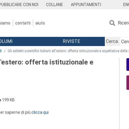
EN
PUBBLICARE CON NOI
COLLANE
APPUNTAMENTI
Ricer
 siamo
contatti
aiuto
OLUMI
RIVISTE
Cerca:
0
Gli addetti scientifici italiani all'estero: offerta istituzionale e aspettative de
ll'estero: offerta istituzionale e
e
199 KB
 per saperne di più
clicca qui