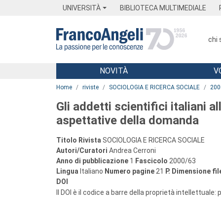
Menu
Main content
Footer
Menu
UNIVERSITÀ
BIBLIOTECA MULTIMEDIALE
chi
NOVITÀ
V
Main content
Home
riviste
SOCIOLOGIA E RICERCA SOCIALE
200
Gli addetti scientifici italiani a
aspettative della domanda
Titolo Rivista
SOCIOLOGIA E RICERCA SOCIALE
Autori/Curatori
Andrea Cerroni
Anno di pubblicazione
1
Fascicolo
2000/63
Lingua
Italiano
Numero pagine
21
P.
Dimensione fil
DOI
Il DOI è il codice a barre della proprietà intellettuale: