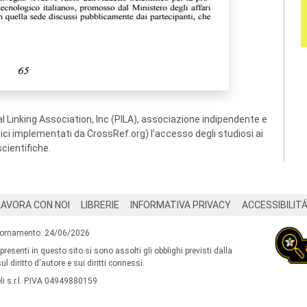
 Linking Association, Inc (PILA), associazione indipendente e
ogici implementati da CrossRef.org) l’accesso degli studiosi ai
scientifiche.
LAVORA CON NOI
LIBRERIE
INFORMATIVA PRIVACY
ACCESSIBILIT
iornamento: 24/06/2026
 presenti in questo sito si sono assolti gli obblighi previsti dalla
l diritto d'autore e sui diritti connessi.
i s.r.l. P.IVA 04949880159