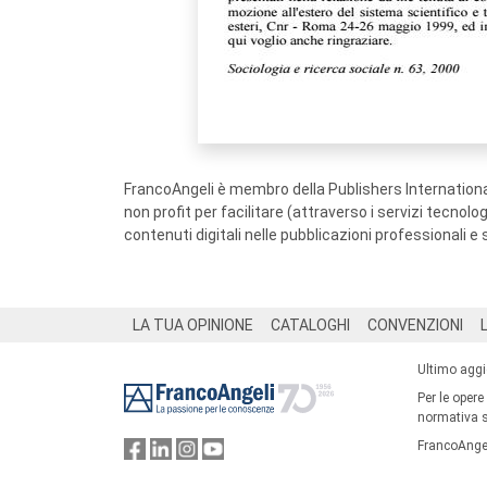
FrancoAngeli è membro della Publishers International
non profit per facilitare (attraverso i servizi tecnol
contenuti digitali nelle pubblicazioni professionali e 
Footer
LA TUA OPINIONE
CATALOGHI
CONVENZIONI
Ultimo agg
Per le opere
normativa su
FrancoAngel