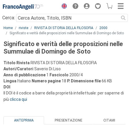
Menu
Cerca:
Main content
Home
riviste
RIVISTA DI STORIA DELLA FILOSOFIA
2000
Significato e verità delle proposizioni nelle Summulae di Domingo de Soto
Significato e verità delle proposizioni nelle
Summulae di Domingo de Soto
Titolo Rivista
RIVISTA DI STORIA DELLA FILOSOFIA
Autori/Curatori
Saverio Di Liso
Anno di pubblicazione
1
Fascicolo
2000/4
Lingua
Italiano
Numero pagine
18
P.
Dimensione file
66 KB
DOI
Il DOI è il codice a barre della proprietà intellettuale: per saperne di
più
clicca qui
ANTEPRIMA
PRESENTAZIONE
CITAMI