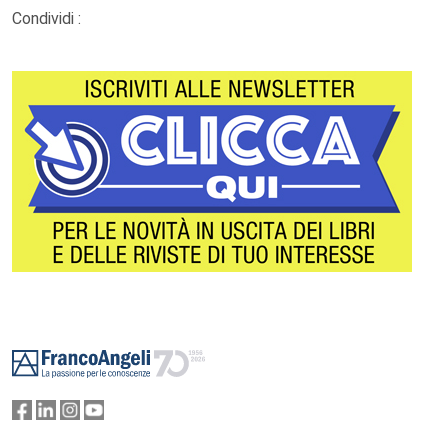
Condividi :
Footer