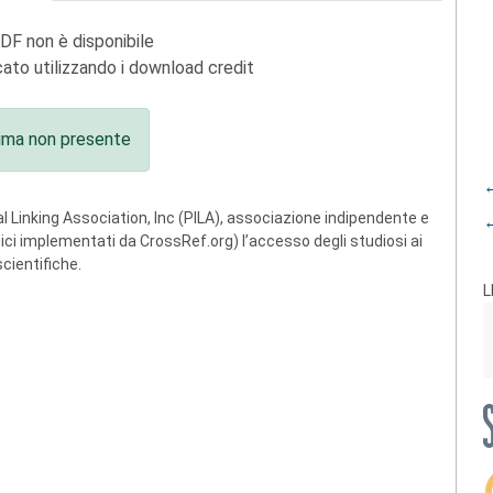
PDF non è disponibile
ato utilizzando i download credit
ima non presente
←
 Linking Association, Inc (PILA), associazione indipendente e
←
ogici implementati da CrossRef.org) l’accesso degli studiosi ai
scientifiche.
L