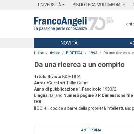
Menu
Main content
Footer
Menu
UNIVERSITÀ
BIBLIOTECA MULTIMEDIALE
chi
NOVITÀ
V
Main content
Home
riviste
BIOETICA
1993
Da una ricerca a u
Da una ricerca a un compito
Titolo Rivista
BIOETICA
Autori/Curatori
Tullio Citrini
Anno di pubblicazione
1
Fascicolo
1993/2
Lingua
Italiano
Numero pagine
0
P.
Dimensione file
DOI
Il DOI è il codice a barre della proprietà intellettuale:
ANTEPRIMA