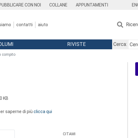
EN
PUBBLICARE CON NOI
COLLANE
APPUNTAMENTI
Ricer
 siamo
contatti
aiuto
OLUMI
RIVISTE
Cerca:
n compito
0 KB
 per saperne di più
clicca qui
CITAMI