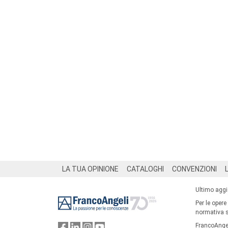
Footer
LA TUA OPINIONE
CATALOGHI
CONVENZIONI
Ultimo agg
Per le opere
normativa su
FrancoAngel