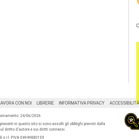
C
LAVORA CON NOI
LIBRERIE
INFORMATIVA PRIVACY
ACCESSIBILIT
iornamento: 24/06/2026
 presenti in questo sito si sono assolti gli obblighi previsti dalla
l diritto d'autore e sui diritti connessi.
i s.r.l. P.IVA 04949880159