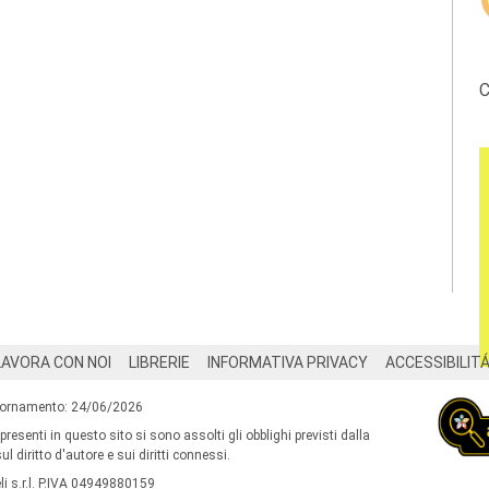
C
LAVORA CON NOI
LIBRERIE
INFORMATIVA PRIVACY
ACCESSIBILIT
iornamento: 24/06/2026
 presenti in questo sito si sono assolti gli obblighi previsti dalla
l diritto d'autore e sui diritti connessi.
i s.r.l. P.IVA 04949880159