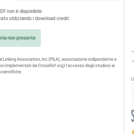
PDF non è disponibile
ato utilizzando i download credit
ima non presente
←
 Linking Association, Inc (PILA), associazione indipendente e
←
ogici implementati da CrossRef.org) l’accesso degli studiosi ai
scientifiche.
L