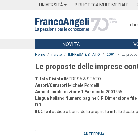
Menu
Main content
Footer
Menu
UNIVERSITÀ
BIBLIOTECA MULTIMEDIALE
chi
NOVITÀ
V
Main content
Home
riviste
IMPRESA & STATO
2001
Le propos
Le proposte delle imprese co
Titolo Rivista
IMPRESA & STATO
Autori/Curatori
Michele Porcelli
Anno di pubblicazione
1
Fascicolo
2001/56
Lingua
Italiano
Numero pagine
0
P.
Dimensione file
DOI
Il DOI è il codice a barre della proprietà intellettuale:
ANTEPRIMA