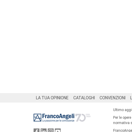
Footer
LA TUA OPINIONE
CATALOGHI
CONVENZIONI
Ultimo agg
Per le opere
normativa su
FrancoAngel