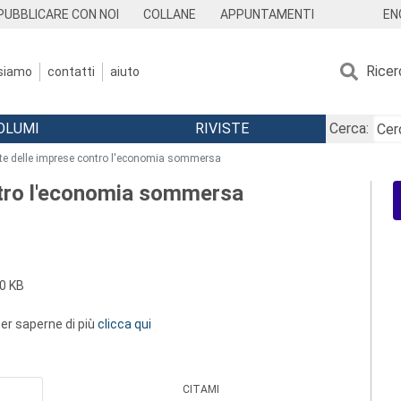
EN
PUBBLICARE CON NOI
COLLANE
APPUNTAMENTI
Ricer
 siamo
contatti
aiuto
OLUMI
RIVISTE
Cerca:
te delle imprese contro l'economia sommersa
ntro l'economia sommersa
0 KB
 per saperne di più
clicca qui
CITAMI