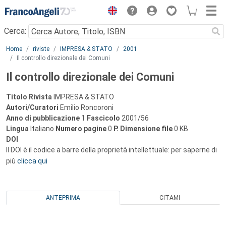
Menu
Cerca:
Main content
Home
riviste
IMPRESA & STATO
2001
Il controllo direzionale dei Comuni
Il controllo direzionale dei Comuni
Titolo Rivista
IMPRESA & STATO
Autori/Curatori
Emilio Roncoroni
Anno di pubblicazione
1
Fascicolo
2001/56
Lingua
Italiano
Numero pagine
0
P.
Dimensione file
0 KB
DOI
Il DOI è il codice a barre della proprietà intellettuale: per saperne di
più
clicca qui
ANTEPRIMA
CITAMI