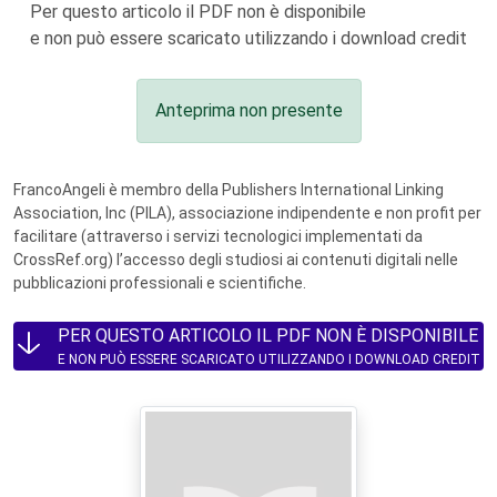
Per questo articolo il PDF non è disponibile
e non può essere scaricato utilizzando i download credit
Anteprima non presente
FrancoAngeli è membro della Publishers International Linking
Association, Inc (PILA), associazione indipendente e non profit per
facilitare (attraverso i servizi tecnologici implementati da
CrossRef.org) l’accesso degli studiosi ai contenuti digitali nelle
pubblicazioni professionali e scientifiche.
PER QUESTO ARTICOLO IL PDF NON È DISPONIBILE
E NON PUÒ ESSERE SCARICATO UTILIZZANDO I DOWNLOAD CREDIT