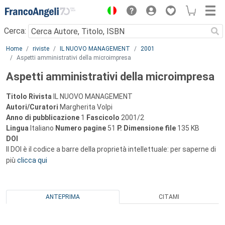
Menu
Cerca:
Main content
Home
riviste
IL NUOVO MANAGEMENT
2001
Aspetti amministrativi della microimpresa
Aspetti amministrativi della microimpresa
Titolo Rivista
IL NUOVO MANAGEMENT
Autori/Curatori
Margherita Volpi
Anno di pubblicazione
1
Fascicolo
2001/2
Lingua
Italiano
Numero pagine
51
P.
Dimensione file
135 KB
DOI
Il DOI è il codice a barre della proprietà intellettuale: per saperne di
più
clicca qui
ANTEPRIMA
CITAMI