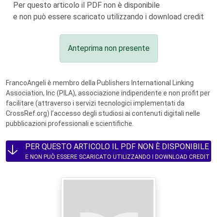
Per questo articolo il PDF non è disponibile
e non può essere scaricato utilizzando i download credit
Anteprima non presente
FrancoAngeli è membro della Publishers International Linking
Association, Inc (PILA), associazione indipendente e non profit per
facilitare (attraverso i servizi tecnologici implementati da
CrossRef.org) l’accesso degli studiosi ai contenuti digitali nelle
pubblicazioni professionali e scientifiche.
PER QUESTO ARTICOLO IL PDF NON È DISPONIBILE
E NON PUÒ ESSERE SCARICATO UTILIZZANDO I DOWNLOAD CREDIT