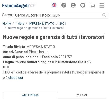
Menu
Cerca:
Main content
Home
riviste
IMPRESA & STATO
2001
Nuove regole a garanzia di tutti i lavoratori
Nuove regole a garanzia di tutti i lavoratori
Titolo Rivista
IMPRESA & STATO
Autori/Curatori
Pietro Ichino
Anno di pubblicazione
1
Fascicolo
2001/57
Lingua
Italiano
Numero pagine
0
P.
Dimensione file
0 KB
DOI
Il DOI è il codice a barre della proprietà intellettuale: per saperne di
più
clicca qui
ANTEPRIMA
CITAMI