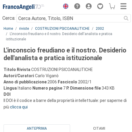
Menu
Cerca:
Main content
Home
riviste
COSTRUZIONI PSICOANALITICHE
2002
L'inconscio freudiano e il nostro. Desiderio dell'analista e pratica
istituzionale
L'inconscio freudiano e il nostro. Desiderio
dell'analista e pratica istituzionale
Titolo Rivista
COSTRUZIONI PSICOANALITICHE
Autori/Curatori
Carlo Viganò
Anno di pubblicazione
2006
Fascicolo
2002/1
Lingua
Italiano
Numero pagine
7
P.
Dimensione file
343 KB
DOI
Il DOI è il codice a barre della proprietà intellettuale: per saperne di
più
clicca qui
ANTEPRIMA
CITAMI