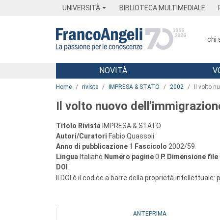
Menu
Main content
Footer
Menu
UNIVERSITÀ
BIBLIOTECA MULTIMEDIALE
chi
NOVITÀ
V
Main content
Home
riviste
IMPRESA & STATO
2002
Il volto 
Il volto nuovo dell'immigrazio
Titolo Rivista
IMPRESA & STATO
Autori/Curatori
Fabio Quassoli
Anno di pubblicazione
1
Fascicolo
2002/59
Lingua
Italiano
Numero pagine
0
P.
Dimensione file
DOI
Il DOI è il codice a barre della proprietà intellettuale:
ANTEPRIMA