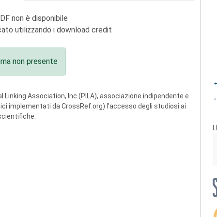
PDF non è disponibile
ato utilizzando i download credit
ima non presente
←
 Linking Association, Inc (PILA), associazione indipendente e
←
ogici implementati da CrossRef.org) l’accesso degli studiosi ai
scientifiche.
L