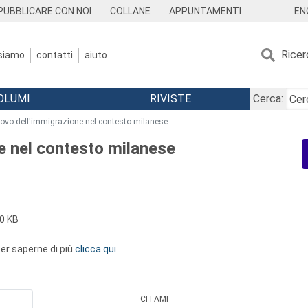
EN
PUBBLICARE CON NOI
COLLANE
APPUNTAMENTI
Ricer
 siamo
contatti
aiuto
OLUMI
RIVISTE
Cerca:
nuovo dell'immigrazione nel contesto milanese
ne nel contesto milanese
0 KB
 per saperne di più
clicca qui
CITAMI