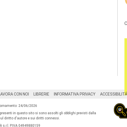
C
LAVORA CON NOI
LIBRERIE
INFORMATIVA PRIVACY
ACCESSIBILIT
iornamento: 24/06/2026
 presenti in questo sito si sono assolti gli obblighi previsti dalla
l diritto d'autore e sui diritti connessi.
i s.r.l. P.IVA 04949880159