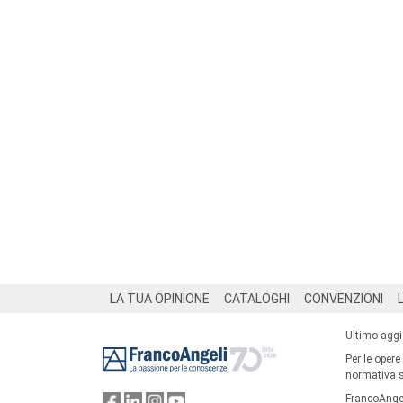
Footer
LA TUA OPINIONE
CATALOGHI
CONVENZIONI
Ultimo agg
Per le opere
normativa su
FrancoAngel