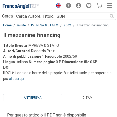
Menu
Cerca:
Main content
Home
riviste
IMPRESA & STATO
2002
Il mezzanine financing
Il mezzanine financing
Titolo Rivista
IMPRESA & STATO
Autori/Curatori
Riccardo Protti
Anno di pubblicazione
1
Fascicolo
2002/59
Lingua
Italiano
Numero pagine
0
P.
Dimensione file
0 KB
DOI
Il DOI è il codice a barre della proprietà intellettuale: per saperne di
più
clicca qui
ANTEPRIMA
CITAMI
Per questo articolo il PDF non è disponibile