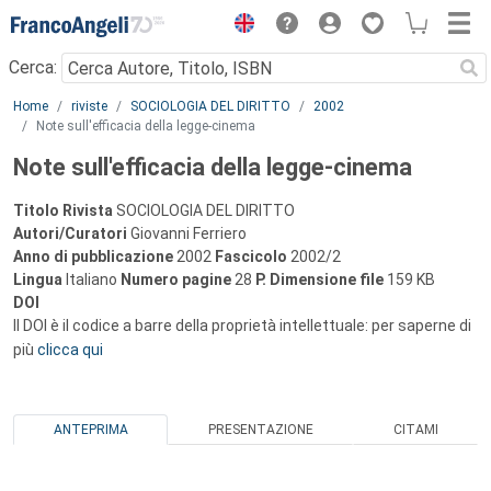
Menu
Cerca:
Main content
Home
riviste
SOCIOLOGIA DEL DIRITTO
2002
Note sull'efficacia della legge-cinema
Note sull'efficacia della legge-cinema
Titolo Rivista
SOCIOLOGIA DEL DIRITTO
Autori/Curatori
Giovanni Ferriero
Anno di pubblicazione
2002
Fascicolo
2002/2
Lingua
Italiano
Numero pagine
28
P.
Dimensione file
159 KB
DOI
Il DOI è il codice a barre della proprietà intellettuale: per saperne di
più
clicca qui
ANTEPRIMA
PRESENTAZIONE
CITAMI