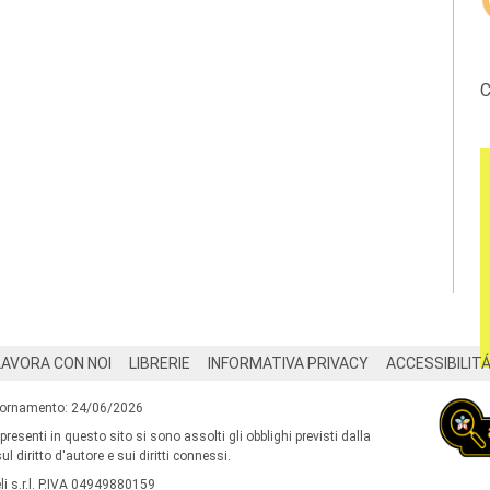
C
LAVORA CON NOI
LIBRERIE
INFORMATIVA PRIVACY
ACCESSIBILIT
iornamento: 24/06/2026
 presenti in questo sito si sono assolti gli obblighi previsti dalla
l diritto d'autore e sui diritti connessi.
i s.r.l. P.IVA 04949880159