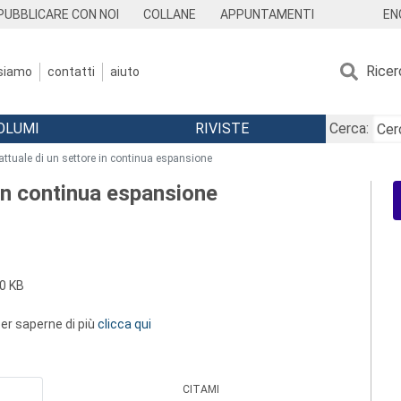
EN
PUBBLICARE CON NOI
COLLANE
APPUNTAMENTI
Ricer
 siamo
contatti
aiuto
OLUMI
RIVISTE
Cerca:
 attuale di un settore in continua espansione
 in continua espansione
0 KB
 per saperne di più
clicca qui
CITAMI