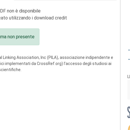
PDF non è disponibile
ato utilizzando i download credit
ima non presente
←
 Linking Association, Inc (PILA), associazione indipendente e
←
ogici implementati da CrossRef.org) l’accesso degli studiosi ai
scientifiche.
L