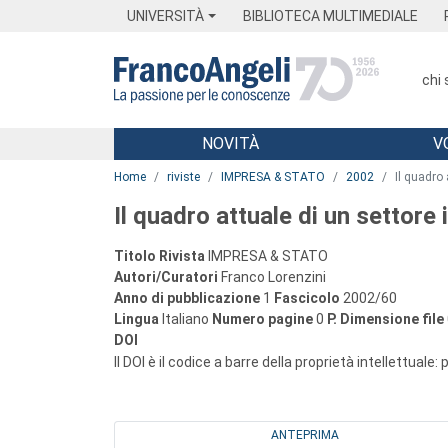
Menu
Main content
Footer
Menu
UNIVERSITÀ
BIBLIOTECA MULTIMEDIALE
chi
NOVITÀ
V
Main content
Home
riviste
IMPRESA & STATO
2002
Il quadro
Il quadro attuale di un settore
Titolo Rivista
IMPRESA & STATO
Autori/Curatori
Franco Lorenzini
Anno di pubblicazione
1
Fascicolo
2002/60
Lingua
Italiano
Numero pagine
0
P.
Dimensione file
DOI
Il DOI è il codice a barre della proprietà intellettuale:
ANTEPRIMA