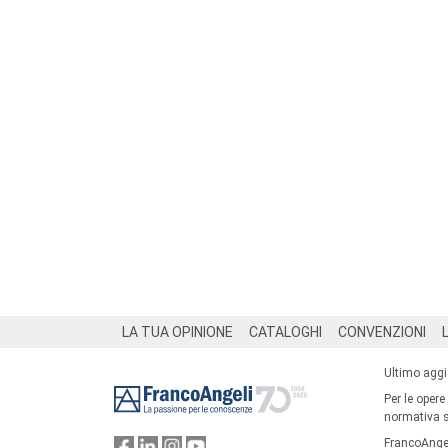
Footer
LA TUA OPINIONE
CATALOGHI
CONVENZIONI
Ultimo agg
Per le opere
normativa su
FrancoAngel