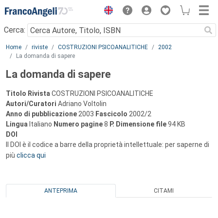
Menu
Cerca:
Main content
Home
riviste
COSTRUZIONI PSICOANALITICHE
2002
La domanda di sapere
La domanda di sapere
Titolo Rivista
COSTRUZIONI PSICOANALITICHE
Autori/Curatori
Adriano Voltolin
Anno di pubblicazione
2003
Fascicolo
2002/2
Lingua
Italiano
Numero pagine
8
P.
Dimensione file
94 KB
DOI
Il DOI è il codice a barre della proprietà intellettuale: per saperne di
più
clicca qui
ANTEPRIMA
CITAMI