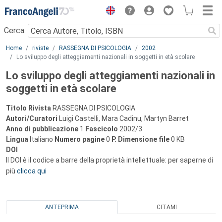
Menu
Cerca:
Main content
Home
riviste
RASSEGNA DI PSICOLOGIA
2002
Lo sviluppo degli atteggiamenti nazionali in soggetti in età scolare
Lo sviluppo degli atteggiamenti nazionali in
soggetti in età scolare
Titolo Rivista
RASSEGNA DI PSICOLOGIA
Autori/Curatori
Luigi Castelli, Mara Cadinu, Martyn Barret
Anno di pubblicazione
1
Fascicolo
2002/3
Lingua
Italiano
Numero pagine
0
P.
Dimensione file
0 KB
DOI
Il DOI è il codice a barre della proprietà intellettuale: per saperne di
più
clicca qui
ANTEPRIMA
CITAMI