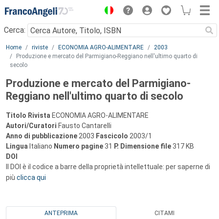
Menu
Cerca:
Main content
Home
riviste
ECONOMIA AGRO-ALIMENTARE
2003
Produzione e mercato del Parmigiano-Reggiano nell'ultimo quarto di
secolo
Produzione e mercato del Parmigiano-
Reggiano nell'ultimo quarto di secolo
Titolo Rivista
ECONOMIA AGRO-ALIMENTARE
Autori/Curatori
Fausto Cantarelli
Anno di pubblicazione
2003
Fascicolo
2003/1
Lingua
Italiano
Numero pagine
31
P.
Dimensione file
317 KB
DOI
Il DOI è il codice a barre della proprietà intellettuale: per saperne di
più
clicca qui
ANTEPRIMA
CITAMI