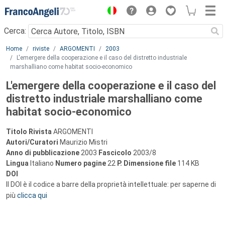
Menu
Cerca:
Main content
Home
riviste
ARGOMENTI
2003
L'emergere della cooperazione e il caso del distretto industriale
marshalliano come habitat socio-economico
L'emergere della cooperazione e il caso del
distretto industriale marshalliano come
habitat socio-economico
Titolo Rivista
ARGOMENTI
Autori/Curatori
Maurizio Mistri
Anno di pubblicazione
2003
Fascicolo
2003/8
Lingua
Italiano
Numero pagine
22
P.
Dimensione file
114 KB
DOI
Il DOI è il codice a barre della proprietà intellettuale: per saperne di
più
clicca qui