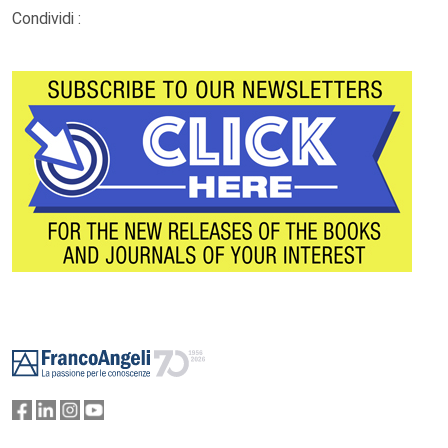
Condividi :
Footer