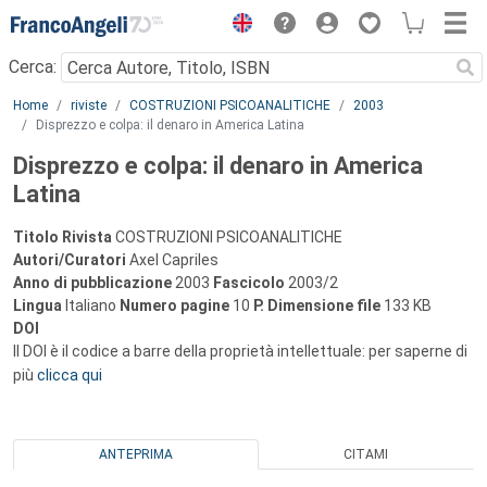
Menu
Cerca:
Main content
Home
riviste
COSTRUZIONI PSICOANALITICHE
2003
Disprezzo e colpa: il denaro in America Latina
Disprezzo e colpa: il denaro in America
Latina
Titolo Rivista
COSTRUZIONI PSICOANALITICHE
Autori/Curatori
Axel Capriles
Anno di pubblicazione
2003
Fascicolo
2003/2
Lingua
Italiano
Numero pagine
10
P.
Dimensione file
133 KB
DOI
Il DOI è il codice a barre della proprietà intellettuale: per saperne di
più
clicca qui
ANTEPRIMA
CITAMI