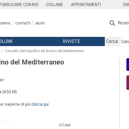
EN
PUBBLICARE CON NOI
COLLANE
APPUNTAMENTI
Ricer
 siamo
contatti
aiuto
OLUMI
RIVISTE
Cerca:
L'assetto demografico del Bacino del Mediterraneo
ino del Mediterraneo
ri
e
2650 KB
 per saperne di più
clicca qui
CITAMI