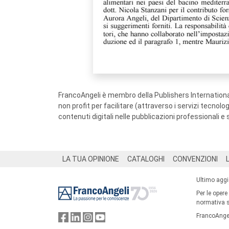
FrancoAngeli è membro della Publishers International
non profit per facilitare (attraverso i servizi tecnol
contenuti digitali nelle pubblicazioni professionali e 
Footer
LA TUA OPINIONE
CATALOGHI
CONVENZIONI
Ultimo agg
Per le opere
normativa su
FrancoAngel