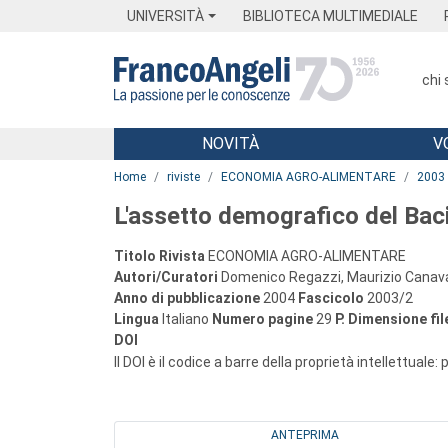
Menu
Main content
Footer
Menu
UNIVERSITÀ
BIBLIOTECA MULTIMEDIALE
chi
NOVITÀ
V
Main content
Home
riviste
ECONOMIA AGRO-ALIMENTARE
2003
L'assetto demografico del Bac
Titolo Rivista
ECONOMIA AGRO-ALIMENTARE
Autori/Curatori
Domenico Regazzi, Maurizio Canava
Anno di pubblicazione
2004
Fascicolo
2003/2
Lingua
Italiano
Numero pagine
29
P.
Dimensione fil
DOI
Il DOI è il codice a barre della proprietà intellettuale:
ANTEPRIMA