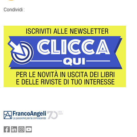
Condividi :
Footer