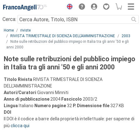
Menu
Cerca:
Main content
Home
riviste
RIVISTA TRIMESTRALE DI SCIENZA DELL’AMMINISTRAZIONE
2003
Note sulle retribuzioni del pubblico impiego in Italia tra gli anni '50 e gli
anni 2000
Note sulle retribuzioni del pubblico impiego
in Italia tra gli anni '50 e gli anni 2000
Titolo Rivista
RIVISTA TRIMESTRALE DI SCIENZA
DELL’AMMINISTRAZIONE
Autori/Curatori
Giovanni Minniti
Anno di pubblicazione
2004
Fascicolo
2003/2
Lingua
Italiano
Numero pagine
32
P.
Dimensione file
327 KB
DOI
Il DOI è il codice a barre della proprietà intellettuale: per saperne di
più
clicca qui