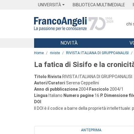
Menu
Main content
Footer
Menu
UNIVERSITÀ
BIBLIOTECA MULTIMEDIALE
chi
NOVITÀ
V
Main content
Home
riviste
RIVISTA ITALIANA DI GRUPPOANALISI
La fatica di Sisifo e la cronicit
Titolo Rivista
RIVISTA ITALIANA DI GRUPPOANALISI
Autori/Curatori
Serena Ceppellini
Anno di pubblicazione
2004
Fascicolo
2004/1
Lingua
Italiano
Numero pagine
16
P.
Dimensione fil
DOI
Il DOI è il codice a barre della proprietà intellettuale:
ANTEPRIMA