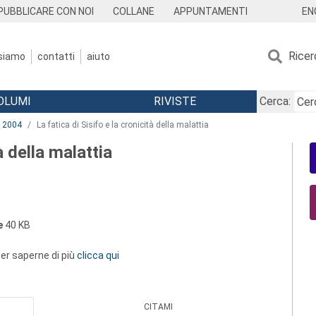
EN
PUBBLICARE CON NOI
COLLANE
APPUNTAMENTI
Ricer
 siamo
contatti
aiuto
OLUMI
RIVISTE
Cerca:
2004
La fatica di Sisifo e la cronicità della malattia
à della malattia
e
40 KB
 per saperne di più
clicca qui
CITAMI