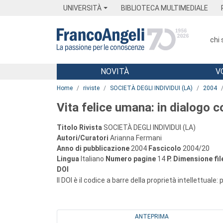
Menu
Main content
Footer
Menu
UNIVERSITÀ
BIBLIOTECA MULTIMEDIALE
chi
NOVITÀ
V
Main content
Home
riviste
SOCIETÀ DEGLI INDIVIDUI (LA)
2004
Vita felice umana: in dialogo c
Titolo Rivista
SOCIETÀ DEGLI INDIVIDUI (LA)
Autori/Curatori
Arianna Fermani
Anno di pubblicazione
2004
Fascicolo
2004/20
Lingua
Italiano
Numero pagine
14
P.
Dimensione fil
DOI
Il DOI è il codice a barre della proprietà intellettuale:
ANTEPRIMA