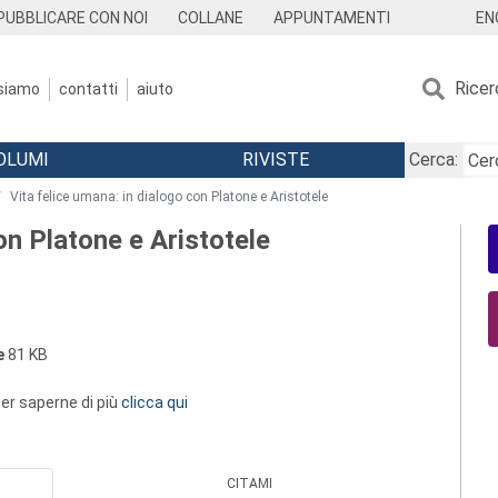
EN
PUBBLICARE CON NOI
COLLANE
APPUNTAMENTI
Ricer
 siamo
contatti
aiuto
OLUMI
RIVISTE
Cerca:
Vita felice umana: in dialogo con Platone e Aristotele
on Platone e Aristotele
e
81 KB
 per saperne di più
clicca qui
CITAMI