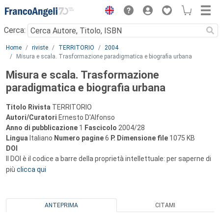
Menu
Cerca:
Main content
Home
riviste
TERRITORIO
2004
Misura e scala. Trasformazione paradigmatica e biografia urbana
Misura e scala. Trasformazione
paradigmatica e biografia urbana
Titolo Rivista
TERRITORIO
Autori/Curatori
Ernesto D'Alfonso
Anno di pubblicazione
1
Fascicolo
2004/28
Lingua
Italiano
Numero pagine
6
P.
Dimensione file
1075 KB
DOI
Il DOI è il codice a barre della proprietà intellettuale: per saperne di
più
clicca qui
ANTEPRIMA
CITAMI