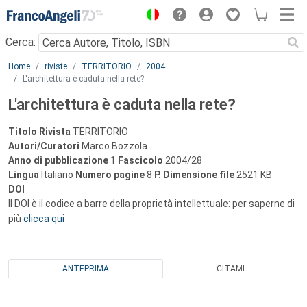
Menu
Cerca:
Main content
Home
riviste
TERRITORIO
2004
L'architettura è caduta nella rete?
L'architettura è caduta nella rete?
Titolo Rivista
TERRITORIO
Autori/Curatori
Marco Bozzola
Anno di pubblicazione
1
Fascicolo
2004/28
Lingua
Italiano
Numero pagine
8
P.
Dimensione file
2521 KB
DOI
Il DOI è il codice a barre della proprietà intellettuale: per saperne di
più
clicca qui
ANTEPRIMA
CITAMI