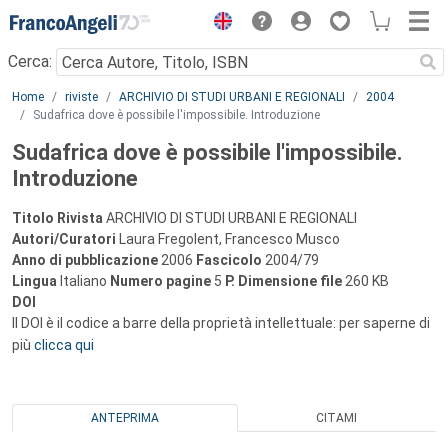
Menu
Cerca:
Main content
Home
riviste
ARCHIVIO DI STUDI URBANI E REGIONALI
2004
Sudafrica dove è possibile l'impossibile. Introduzione
Sudafrica dove è possibile l'impossibile.
Introduzione
Titolo Rivista
ARCHIVIO DI STUDI URBANI E REGIONALI
Autori/Curatori
Laura Fregolent, Francesco Musco
Anno di pubblicazione
2006
Fascicolo
2004/79
Lingua
Italiano
Numero pagine
5
P.
Dimensione file
260 KB
DOI
Il DOI è il codice a barre della proprietà intellettuale: per saperne di
più
clicca qui
ANTEPRIMA
CITAMI