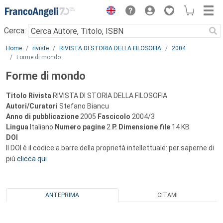
Menu
Cerca:
Main content
Home
riviste
RIVISTA DI STORIA DELLA FILOSOFIA
2004
Forme di mondo
Forme di mondo
Titolo Rivista
RIVISTA DI STORIA DELLA FILOSOFIA
Autori/Curatori
Stefano Biancu
Anno di pubblicazione
2005
Fascicolo
2004/3
Lingua
Italiano
Numero pagine
2
P.
Dimensione file
14 KB
DOI
Il DOI è il codice a barre della proprietà intellettuale: per saperne di
più
clicca qui
ANTEPRIMA
CITAMI