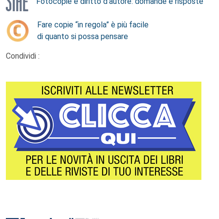
Fotocopie e diritto d’autore: domande e risposte
Fare copie “in regola” è più facile
di quanto si possa pensare
Condividi :
Footer