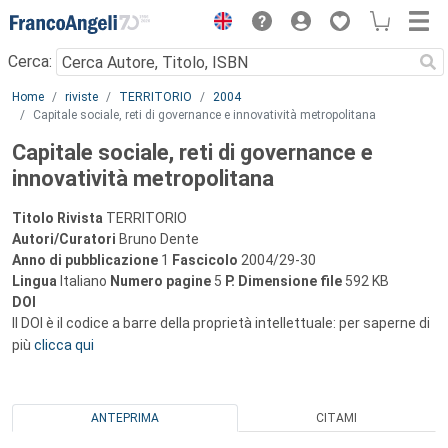
Menu
Cerca:
Main content
Home
riviste
TERRITORIO
2004
Capitale sociale, reti di governance e innovatività metropolitana
Capitale sociale, reti di governance e
innovatività metropolitana
Titolo Rivista
TERRITORIO
Autori/Curatori
Bruno Dente
Anno di pubblicazione
1
Fascicolo
2004/29-30
Lingua
Italiano
Numero pagine
5
P.
Dimensione file
592 KB
DOI
Il DOI è il codice a barre della proprietà intellettuale: per saperne di
più
clicca qui
ANTEPRIMA
CITAMI