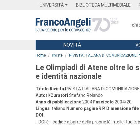
Menu
Main content
Footer
Menu
UNIVERSITÀ
BIBLIOTECA MULTIMEDIALE
chi
NOVITÀ
V
Main content
Home
riviste
RIVISTA ITALIANA DI COMUNICAZIONE 
Le Olimpiadi di Atene oltre lo 
e identità nazionale
Titolo Rivista
RIVISTA ITALIANA DI COMUNICAZIONE
Autori/Curatori
Stefano Rolando
Anno di pubblicazione
2004
Fascicolo
2004/20
Lingua
Italiano
Numero pagine
9
P.
Dimensione file
DOI
Il DOI è il codice a barre della proprietà intellettuale: