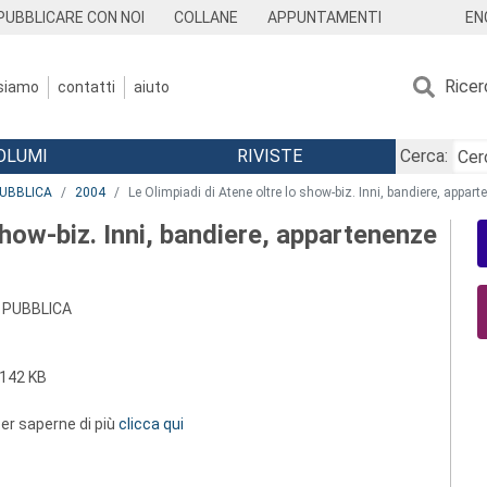
EN
PUBBLICARE CON NOI
COLLANE
APPUNTAMENTI
Ricer
 siamo
contatti
aiuto
OLUMI
RIVISTE
Cerca:
PUBBLICA
2004
Le Olimpiadi di Atene oltre lo show-biz. Inni, bandiere, appar
show-biz. Inni, bandiere, appartenenze
 PUBBLICA
142 KB
 per saperne di più
clicca qui