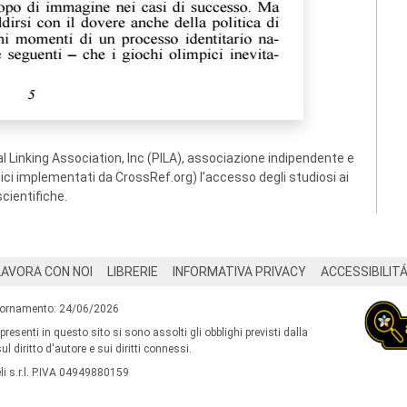
 Linking Association, Inc (PILA), associazione indipendente e
ogici implementati da CrossRef.org) l’accesso degli studiosi ai
scientifiche.
LAVORA CON NOI
LIBRERIE
INFORMATIVA PRIVACY
ACCESSIBILIT
iornamento: 24/06/2026
 presenti in questo sito si sono assolti gli obblighi previsti dalla
l diritto d'autore e sui diritti connessi.
i s.r.l. P.IVA 04949880159