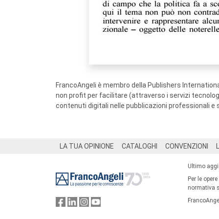
FrancoAngeli è membro della Publishers International
non profit per facilitare (attraverso i servizi tecnol
contenuti digitali nelle pubblicazioni professionali e 
Footer
LA TUA OPINIONE
CATALOGHI
CONVENZIONI
Ultimo agg
Per le opere
normativa su
FrancoAngel