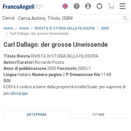
Menu
Cerca:
Main content
Home
riviste
RIVISTA DI STORIA DELLA FILOSOFIA
2005
Carl Dallago: der grosse Unwissende
Carl Dallago: der grosse Unwissende
Titolo Rivista
RIVISTA DI STORIA DELLA FILOSOFIA
Autori/Curatori
Riccardo Pozzo
Anno di pubblicazione
2005
Fascicolo
2005/1
Lingua
Italiano
Numero pagine
2
P.
Dimensione file
11 KB
DOI
Il DOI è il codice a barre della proprietà intellettuale: per saperne di
più
clicca qui
ANTEPRIMA
CITAMI