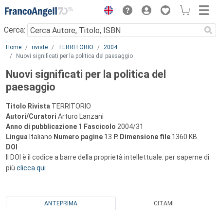
Menu
Cerca:
Main content
Home
riviste
TERRITORIO
2004
Nuovi significati per la politica del paesaggio
Nuovi significati per la politica del
paesaggio
Titolo Rivista
TERRITORIO
Autori/Curatori
Arturo Lanzani
Anno di pubblicazione
1
Fascicolo
2004/31
Lingua
Italiano
Numero pagine
13
P.
Dimensione file
1360 KB
DOI
Il DOI è il codice a barre della proprietà intellettuale: per saperne di
più
clicca qui
ANTEPRIMA
CITAMI