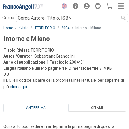
Menu
Cerca:
Main content
Home
riviste
TERRITORIO
2004
Intorno a Milano
Intorno a Milano
Titolo Rivista
TERRITORIO
Autori/Curatori
Sebastiano Brandolini
Anno di pubblicazione
1
Fascicolo
2004/31
Lingua
Italiano
Numero pagine
4
P.
Dimensione file
319 KB
DOI
Il DOI è il codice a barre della proprietà intellettuale: per saperne di
più
clicca qui
ANTEPRIMA
CITAMI
Qui sotto puoi vedere in anteprima la prima pagina di questo