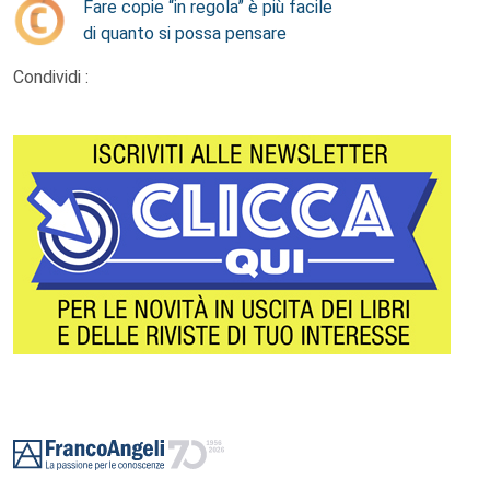
Fare copie “in regola” è più facile
di quanto si possa pensare
Condividi :
Footer