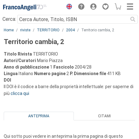
Menu
Cerca:
Main content
Home
riviste
TERRITORIO
2004
Territorio cambia, 2
Territorio cambia, 2
Titolo Rivista
TERRITORIO
Autori/Curatori
Mario Piazza
Anno di pubblicazione
1
Fascicolo
2004/28
Lingua
Italiano
Numero pagine
2
P.
Dimensione file
411 KB
DOI
Il DOI è il codice a barre della proprietà intellettuale: per saperne di
più
clicca qui
ANTEPRIMA
CITAMI
Qui sotto puoi vedere in anteprima la prima pagina di questo