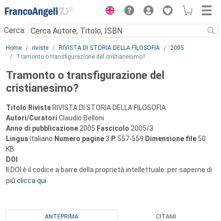
Menu
Cerca:
Main content
Home
riviste
RIVISTA DI STORIA DELLA FILOSOFIA
2005
Tramonto o transfigurazione del cristianesimo?
Tramonto o transfigurazione del
cristianesimo?
Titolo Rivista
RIVISTA DI STORIA DELLA FILOSOFIA
Autori/Curatori
Claudio Belloni
Anno di pubblicazione
2005
Fascicolo
2005/3
Lingua
Italiano
Numero pagine
3
P.
557-559
Dimensione file
50
KB
DOI
Il DOI è il codice a barre della proprietà intellettuale: per saperne di
più
clicca qui
ANTEPRIMA
CITAMI