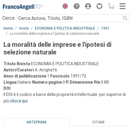
Menu
Cerca:
Main content
Home
riviste
ECONOMIA E POLITICA INDUSTRIALE
1991
La moralità delle imprese e l'ipotesi di selezione naturale
La moralità delle imprese e l'ipotesi di
selezione naturale
Titolo Rivista
ECONOMIA E POLITICA INDUSTRIALE
Autori/Curatori
A. Arrighetti
Anno di pubblicazione
1
Fascicolo
1991/72
Lingua
Italiano
Numero pagine
0
P.
Dimensione file
0 KB
DOI
Il DOI è il codice a barre della proprietà intellettuale: per saperne di
più
clicca qui
ANTEPRIMA
CITAMI