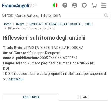
Menu
Cerca:
Main content
Home
riviste
RIVISTA DI STORIA DELLA FILOSOFIA
2005
Riflessioni sul ritorno degli antichi
Riflessioni sul ritorno degli antichi
Titolo Rivista
RIVISTA DI STORIA DELLA FILOSOFIA
Autori/Curatori
Giuseppe Ricuperati
Anno di pubblicazione
2005
Fascicolo
2005/4
Lingua
Italiano
Numero pagine
9
P.
Dimensione file
77 KB
DOI
Il DOI è il codice a barre della proprietà intellettuale: per saperne di
più
clicca qui
ANTEPRIMA
CITAMI