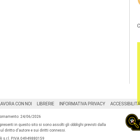
C
LAVORA CON NOI
LIBRERIE
INFORMATIVA PRIVACY
ACCESSIBILIT
iornamento: 24/06/2026
 presenti in questo sito si sono assolti gli obblighi previsti dalla
l diritto d'autore e sui diritti connessi.
i s.r.l. P.IVA 04949880159