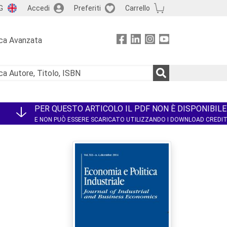
G
Accedi
Preferiti
Carrello
ca Avanzata
PER QUESTO ARTICOLO IL PDF NON È DISPONIBILE
E NON PUÒ ESSERE SCARICATO UTILIZZANDO I DOWNLOAD CREDI