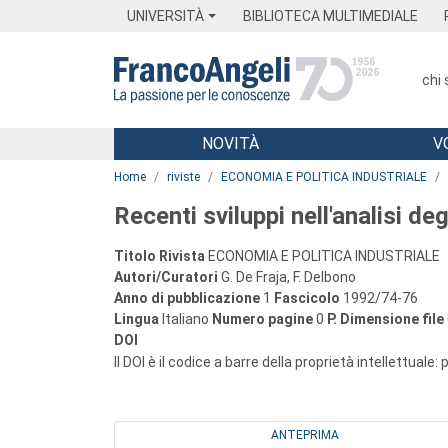
Menu
Main content
Footer
Menu
UNIVERSITÀ
BIBLIOTECA MULTIMEDIALE
chi
NOVITÀ
V
Main content
Home
riviste
ECONOMIA E POLITICA INDUSTRIALE
Recenti sviluppi nell'analisi deg
Titolo Rivista
ECONOMIA E POLITICA INDUSTRIALE
Autori/Curatori
G. De Fraja, F. Delbono
Anno di pubblicazione
1
Fascicolo
1992/74-76
Lingua
Italiano
Numero pagine
0
P.
Dimensione file
DOI
Il DOI è il codice a barre della proprietà intellettuale:
ANTEPRIMA