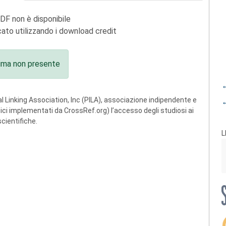
PDF non è disponibile
ato utilizzando i download credit
ima non presente
←
 Linking Association, Inc (PILA), associazione indipendente e
←
ogici implementati da CrossRef.org) l’accesso degli studiosi ai
scientifiche.
L