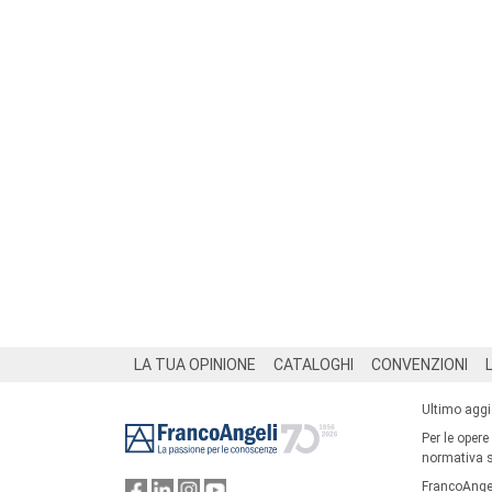
Footer
LA TUA OPINIONE
CATALOGHI
CONVENZIONI
Ultimo agg
Per le opere
normativa su
FrancoAngel