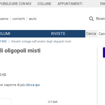
EN
PUBBLICARE CON NOI
COLLANE
APPUNTAMENTI
Ricer
 siamo
contatti
aiuto
OLUMI
RIVISTE
Cerca:
1992
Recenti sviluppi nell'analisi degli oligopoli misti
li oligopoli misti
0 KB
 per saperne di più
clicca qui
CITAMI